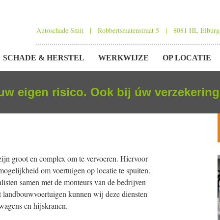
Autoschade Smit | Robbertsmatenstraat 5 | 8081 HL Elburg
R
SCHADE & HERSTEL
WERKWIJZE
OP LOCATIE
OUD
uw eigen risico. Ook bij úw verzekerin
NGEN
ijn groot en complex om te vervoeren. Hiervoor
ogelijkheid om voertuigen op locatie te spuiten.
alisten samen met de monteurs van de bedrijven
st landbouwvoertuigen kunnen wij deze diensten
wagens en hijskranen.