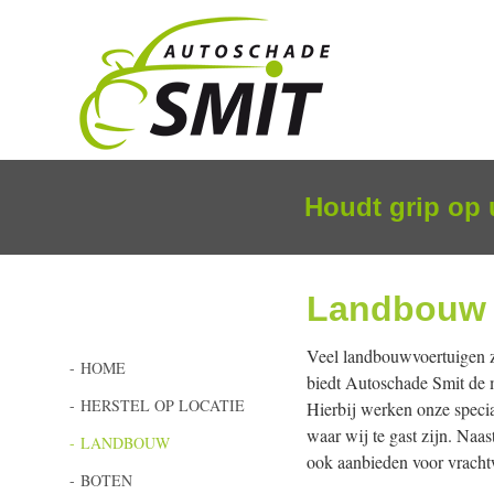
NAA
DE
INH
Houdt grip op 
SPRI
Landbouw
Veel landbouwvoertuigen z
HOME
biedt Autoschade Smit de m
HERSTEL OP LOCATIE
Hierbij werken onze speci
waar wij te gast zijn. Naa
LANDBOUW
ook aanbieden voor vracht
BOTEN