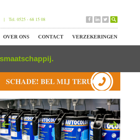
 | Tel. 0525 - 68 15 08
OVER ONS
CONTACT
VERZEKERINGEN
gsmaatschappij.
SCHADE! BEL MIJ TERUG!