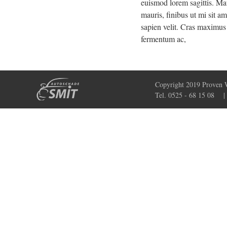
euismod lorem sagittis. Mau
mauris, finibus ut mi sit a
sapien velit. Cras maximus 
fermentum ac,
Copyright 2019
Proven 
Tel. 0525 - 68 15 08