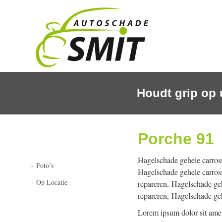
NAA
DE
INH
Houdt grip op 
SPRI
Porche 91
Hagelschade gehele carross
Foto’s
Hagelschade gehele carross
Op Locatie
repareren, Hagelschade geh
repareren, Hagelschade geh
Lorem ipsum dolor sit amet,