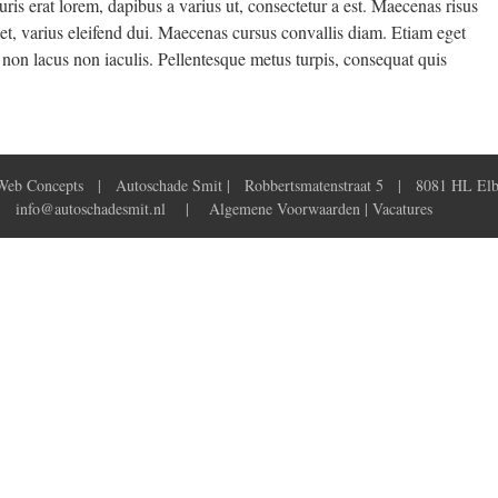
ris erat lorem, dapibus a varius ut, consectetur a est. Maecenas risus
met, varius eleifend dui. Maecenas cursus convallis diam. Etiam eget
non lacus non iaculis. Pellentesque metus turpis, consequat quis
Web Concepts
| Autoschade Smit | Robbertsmatenstraat 5 | 8081 HL Elb
 |
info@autoschadesmit.nl
|
Algemene Voorwaarden
|
Vacatures