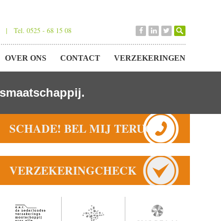
 | Tel. 0525 - 68 15 08
OVER ONS
CONTACT
VERZEKERINGEN
gsmaatschappij.
SCHADE! BEL MIJ TERUG!
VERZEKERINGCHECK